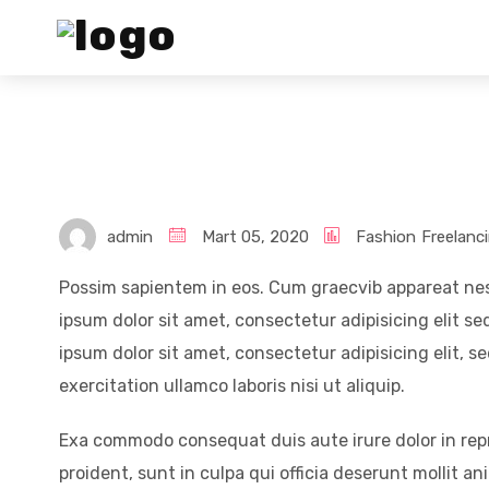
admin
Mart 05, 2020
Fashion
Freelanc
Possim sapientem in eos. Cum graecvib appareat nese
ipsum dolor sit amet, consectetur adipisicing elit 
ipsum dolor sit amet, consectetur adipisicing elit,
exercitation ullamco laboris nisi ut aliquip.
Exa commodo consequat duis aute irure dolor in repre
proident, sunt in culpa qui officia deserunt mollit 