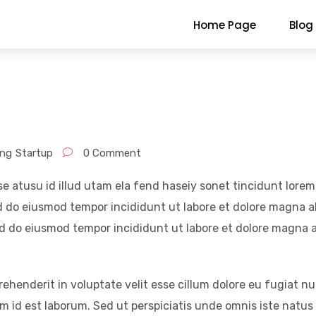
Home Page
Blog
ing
Startup
0 Comment
 atusu id illud utam ela fend haseiy sonet tincidunt lorem 
sed do eiusmod tempor incididunt ut labore et dolore magna 
 sed do eiusmod tempor incididunt ut labore et dolore magna
henderit in voluptate velit esse cillum dolore eu fugiat nu
anim id est laborum. Sed ut perspiciatis unde omnis iste na