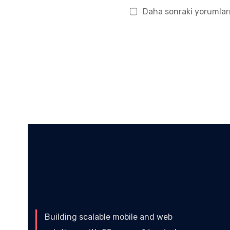
Daha sonraki yorumları
Building scalable mobile and web