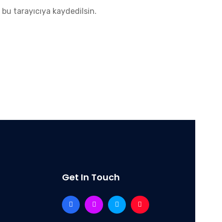
bu tarayıcıya kaydedilsin.
Get In Touch