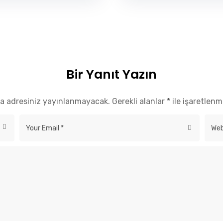
Bir Yanıt Yazın
a adresiniz yayınlanmayacak.
Gerekli alanlar
*
ile işaretlenm