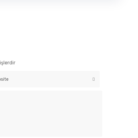
işlerdir