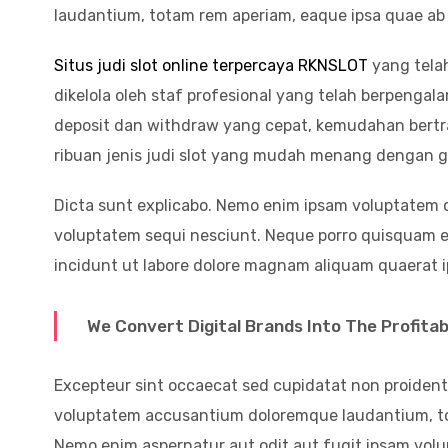
laudantium, totam rem aperiam, eaque ipsa quae ab il
Situs judi slot online terpercaya RKNSLOT
yang telah
dikelola oleh staf profesional yang telah berpenga
deposit dan withdraw yang cepat, kemudahan bertrans
ribuan jenis judi slot yang mudah menang dengan 
Dicta sunt explicabo. Nemo enim ipsam voluptatem qu
voluptatem sequi nesciunt. Neque porro quisquam es
incidunt ut labore dolore magnam aliquam quaerat 
We Convert Digital Brands Into The Profita
Excepteur sint occaecat sed cupidatat non proident, s
voluptatem accusantium doloremque laudantium, totam
Nemo enim aspernatur aut odit aut fugit ipsam volu